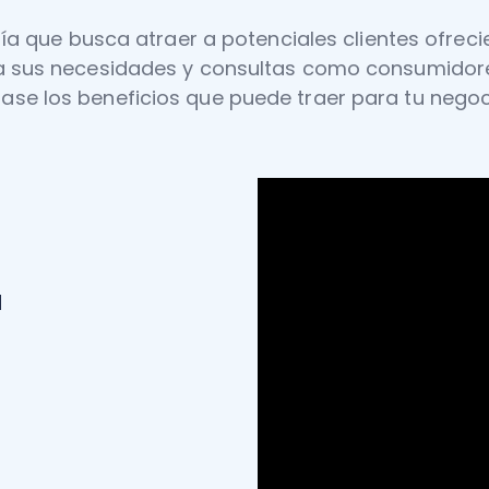
a que busca atraer a potenciales clientes ofrec
 a sus necesidades y consultas como consumidore
lase los beneficios que puede traer para tu negoc
a