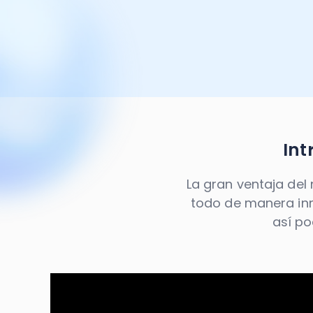
Int
La gran ventaja del
todo de manera inme
así po