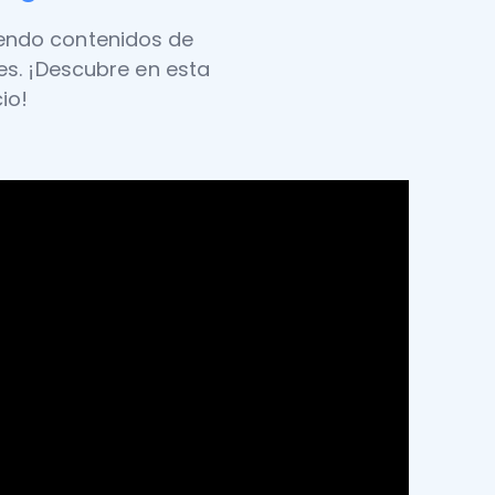
iendo contenidos de
s. ¡Descubre en esta
io!