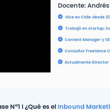
Docente: Andrés
Vive en Chile desde 2
Trabajó en startup: S
Content Manager y SE
Consultor Freelance C
Actualmente Director 
ase N°1 I ¿Qué es el
Inbound Market