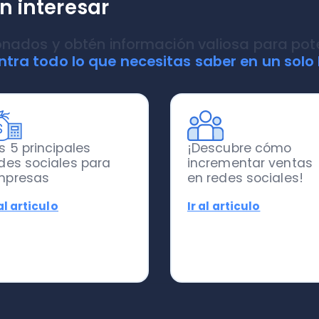
rincipales
¡Descubre cómo
ociales para
incrementar ventas
sas
en redes sociales!
ticulo
Ir al articulo
Nubox tiene para ti
a tu negocio.