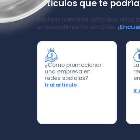
¿Cómo promocionar
Las 5 p
una empresa en
redes s
redes sociales?
empre
Ir al articulo
Ir al ar
Conoce los Software que
Una herramienta digital que potenci