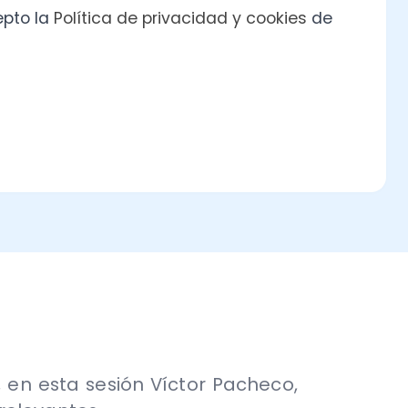
 sesión Víctor Pacheco,
es.
obligaciones que deben
14 d n°8 Transparencia