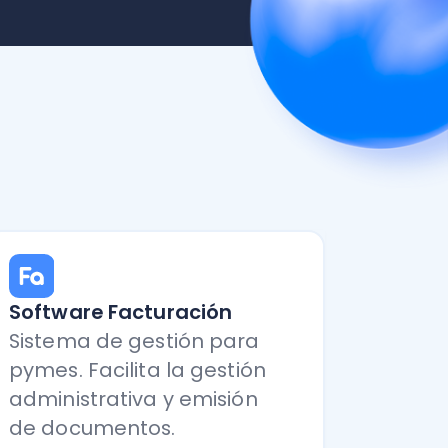
e Facturación
 de gestión para
acilita la gestión
trativa y emisión
umentos.
saber más