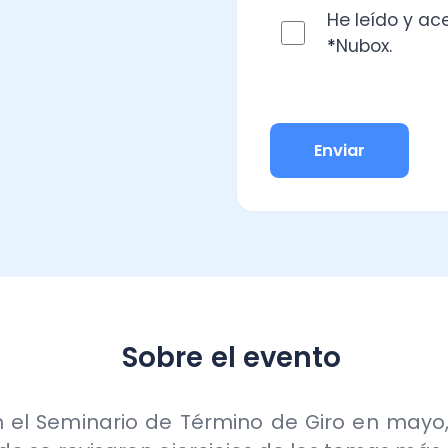
Sobre el evento
Seminario de Término de Giro en mayo, en esta
e revisaron ejercicios de los temas más relevant
ente práctica, se analizaron los cálculos y 
almente integrada, 14 d n°3 Propyme general y 
un Término de giro.