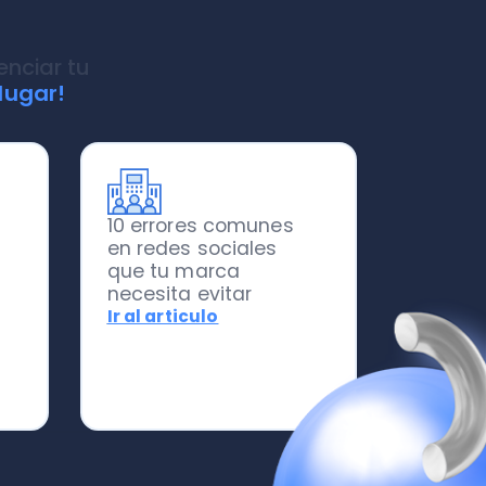
10 errores comunes
en redes sociales
que tu marca
necesita evitar
Ir al articulo