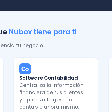
Software Contabilidad
Softwar
Centraliza la información
Sistema
financiera de tus clientes
pymes. F
y optimiza tu gestión
adminis
contable ahora mismo.
de doc
Quiero saber más
Quiero 