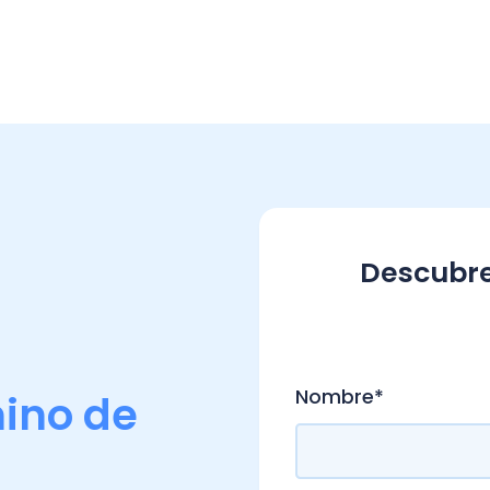
Descubre todo s
.
Nombre
*
o de
Apellido
*