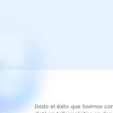
Dado el éxito que tuvimos con el 
dictó un taller práctico en donde s
Desde una perspectiva completam
cumplir las empresas 14 a) parci
tributaria al momento de realizar 