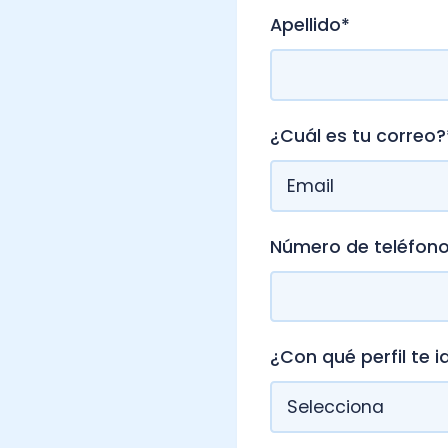
¿Cuál es tu correo?
*
Número de teléfono
*
¿Con qué perfil te identificas
He leído y acepto la
Pol
*
Nubox.