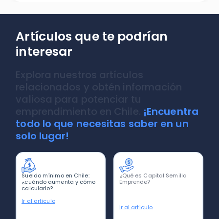
Artículos que te podrían
interesar
Explora nuestros artículos
relacionados y obtén información
valiosa para potenciar tu
emprendimiento en Chile.
¡Encuentra
todo lo que necesitas saber en un
solo lugar!
Sueldo mínimo en Chile:
¿Qué es Capital Semilla
¿cuándo aumenta y cómo
Emprende?
calcularlo?
Ir al articulo
Ir al articulo