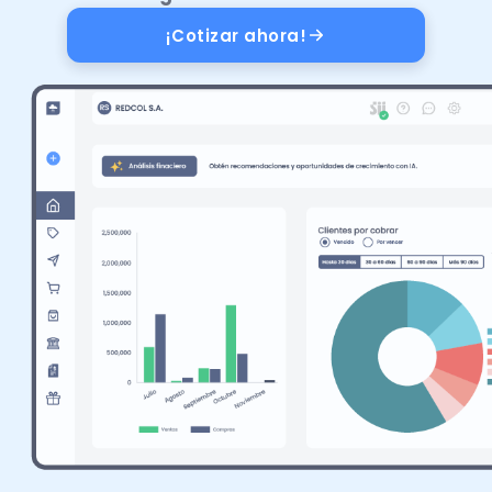
Recomendador de planes
PYMEs
¡Cotizar ahora!
Factura y Administración
Asiento
Promociones del mes
Alianzas
Control de asistencia
Seminarios
Instituciones
Portal de colaboradores
Calculadoras
Casos de éxito
Recursos
Demostraciones