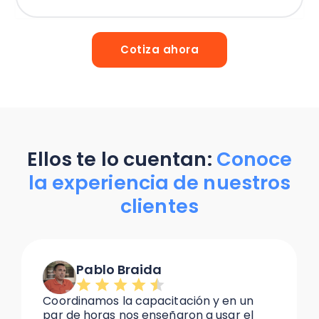
Cotiza ahora
Ellos te lo cuentan:
Conoce
la experiencia de nuestros
clientes
Darwin José Rojas
y en un
Trabajé con muchos software cont
usar el
pero ninguno me ayudó como lo ha