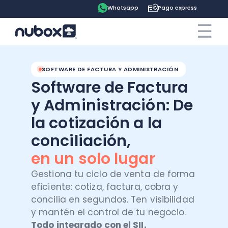
Whatsapp
Pago express
☰
×
Cotiza ahora
Contrata online
SOFTWARE DE FACTURA Y ADMINISTRACIÓN
Software de Factura
Ingreso clientes
y Administración: De
la cotización a la
Tu espacio
conciliación,
Software
Pago express
en un solo lugar
Gestiona tu ciclo de venta de forma
Soluciones
Ayuda
Contabilidad
eficiente: cotiza, factura, cobra y
concilia en segundos. Ten visibilidad
Precios
Contadores
Blog
y mantén el control de tu negocio.
Remuneraciones
Todo integrado con el SII.
Recursos