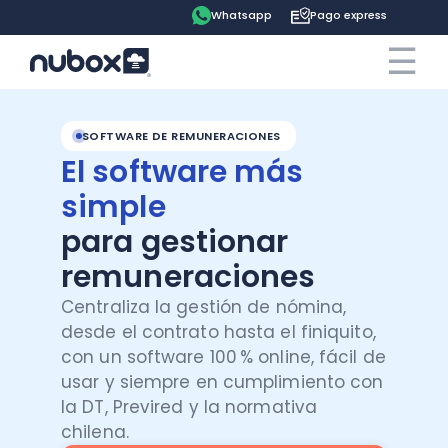
Whatsapp
Pago express
☰
×
Cotiza ahora
Contrata online
SOFTWARE DE REMUNERACIONES
El software más
Ingreso clientes
simple
para gestionar
Tu espacio
remuneraciones
Software
Pago express
Centraliza la gestión de nómina,
desde el contrato hasta el finiquito,
Soluciones
Ayuda
Contabilidad
con un software 100 % online, fácil de
usar y siempre en cumplimiento con
Precios
Contadores
Blog
la DT, Previred y la normativa
Remuneraciones
chilena.
Recursos