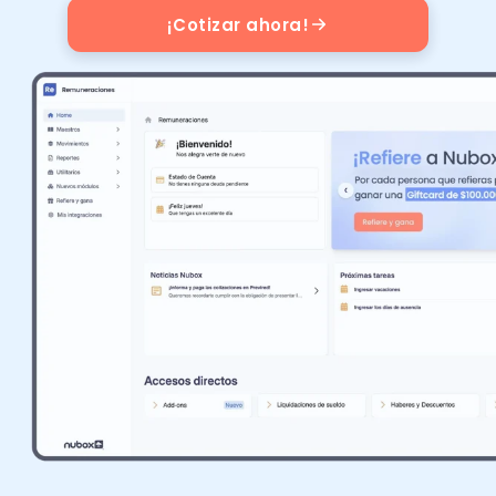
Recomendador de planes
PYMEs
¡Cotizar ahora!
Factura y Administración
Asiento
Promociones del mes
Alianzas
Control de asistencia
Seminarios
Instituciones
Portal de colaboradores
Calculadoras
Casos de éxito
Recursos
Demostraciones