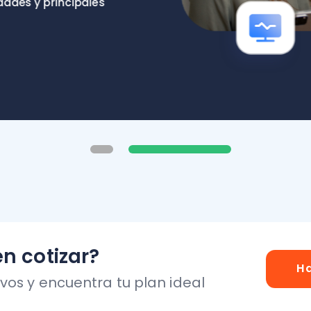
otizar?
Hablar con 
y encuentra tu plan ideal
s Software que
Nubox tiene para ti