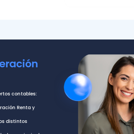
ación
contables:
n Renta y
tintos
y principales