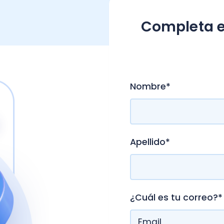
Completa el form
mat
.
Nombre
*
Apellido
*
¿Cuál es tu correo?
*
Número de teléfono
*