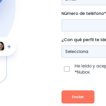
¿Con qué perfil te identificas?
*
He leído y acepto la
Polí
*
Nubox.