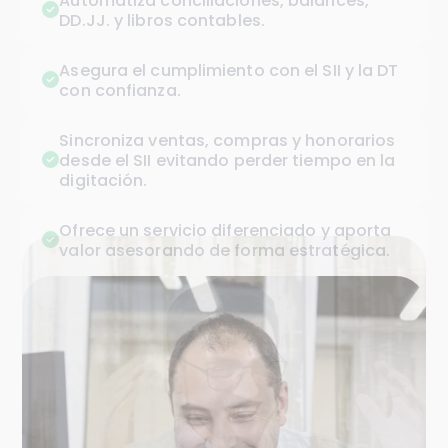
caja.
Automatiza conciliaciones, balances,
DD.JJ. y libros contables.
Gestiona sueldos y contratos con
respaldo legal.
Asegura el cumplimiento con el SII y la DT
con confianza.
Genera cotizaciones, facturas y DTEs en
segundos y sincronizados al SII.
Sincroniza ventas, compras y honorarios
desde el SII evitando perder tiempo en la
digitación.
Accede a reportes claros para tomar
mejores decisiones.
Ofrece un servicio diferenciado y aporta
valor asesorando de forma estratégica.