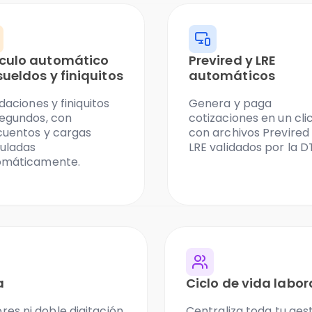
culo automático
Previred y LRE
sueldos y finiquitos
automáticos
idaciones y finiquitos
Genera y paga
egundos, con
cotizaciones en un clic
cuentos y cargas
con archivos Previred
uladas
LRE validados por la D
omáticamente.
a
Ciclo de vida labo
res ni doble digitación.
Centraliza toda tu ges