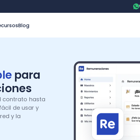
ecursos
Blog
ple
para
ciones
l contrato hasta
fácil de usar y
red y la