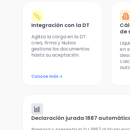
Integración con la DT
Cál
de 
Agiliza la carga en la DT:
crea, firma y Nubox
Liqu
gestiona los documentos
en s
hasta su aceptación.
des
calc
aut
Conoce más
Declaración jurada 1887 automátic
Prepara y presenta la DJ 1887 al SII sin erro