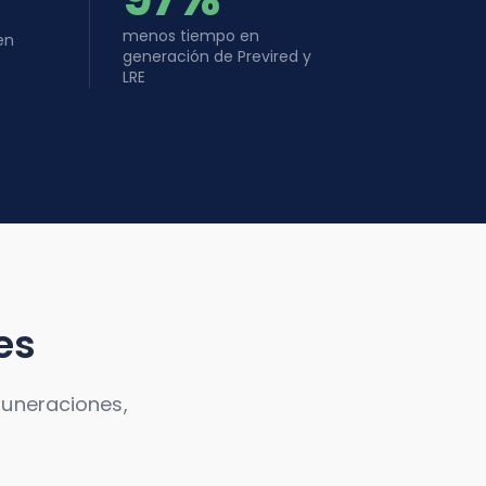
%
97
en
menos tiempo en
generación de Previred y
LRE
es
muneraciones,