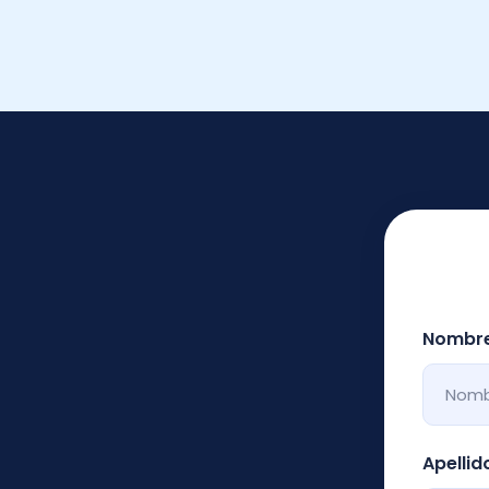
Nombr
Apellid