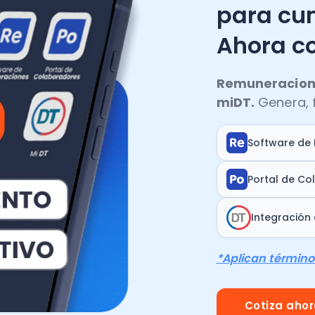
para cum
Ahora c
Remuneracione
miDT.
Genera, f
Software de
Portal de Co
Integración 
*Aplican término
Cotiza aho