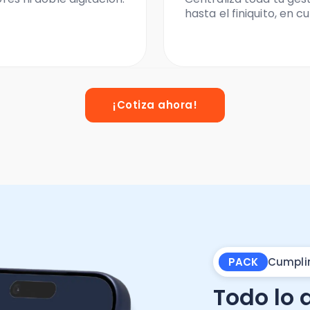
hasta el finiquito, en 
¡Cotiza ahora!
PACK
Cumpli
Todo lo 