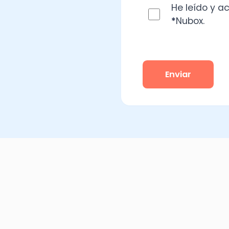
Calendario de Decla
2024
Descarga este calendario y 
vencimientos de cada DDJJ.