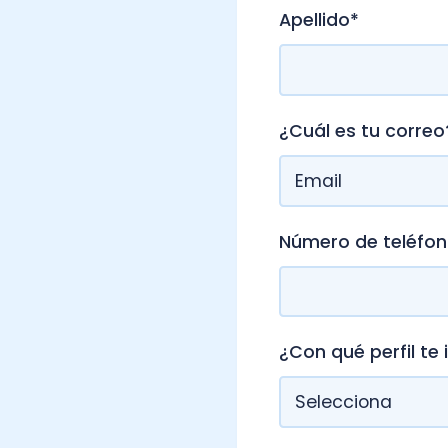
¿Cuál es tu correo?
*
Número de teléfono
*
¿Con qué perfil te identifica
He leído y acepto la
Po
*
Nubox.