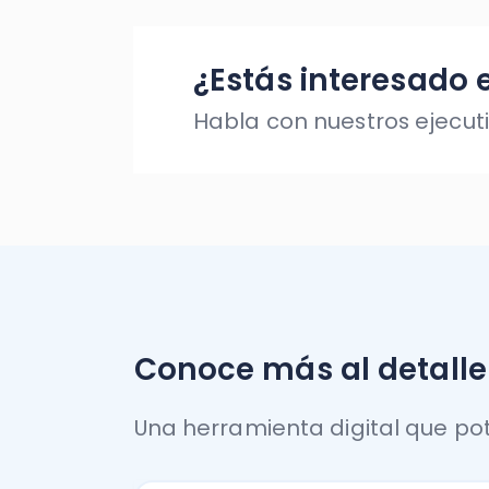
Conoce más al detalle lo
Una herramienta digital que potenci
Software Remuneración
Automatiza la nómina de
tus clientes y cumple con
las leyes con el Software
de Remuneraciones.