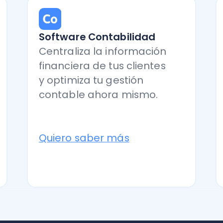
Quiero saber más
Quiero 
 9, |