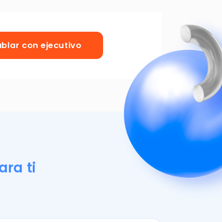
e Facturación
 de gestión para
acilita la gestión
trativa y emisión
umentos.