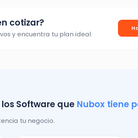
s Software que
Nubox tiene para ti
a tu negocio.
Software Contabilidad
Softwar
Centraliza la información
Sistema
financiera de tus clientes
pymes. F
y optimiza tu gestión
adminis
contable ahora mismo.
de doc