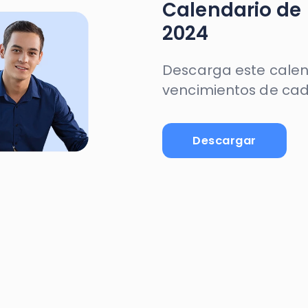
Descargar
otizar?
Hablar con 
y encuentra tu plan ideal