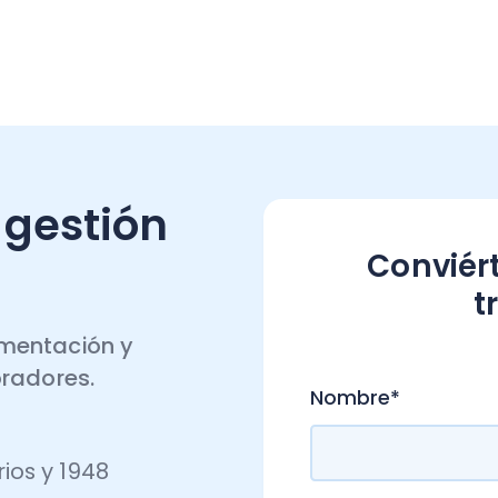
stión
Conviértete en
tributar
ación y
.
res.
Nombre
*
y 1948
Apellido
*