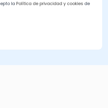
raciones Juradas AT
memoriza en tu agenda los