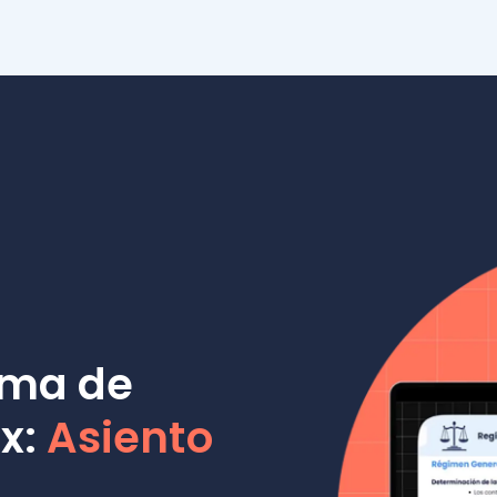
a de
Asiento
cer.
capacitación
ón de tu negocio
 Asiento Pro, la