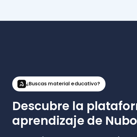
Descubre la plataform
aprendizaje de Nubox:
Tecnología para operar. Academia para cre
Al elegir Contabilidad de Nubox, accedes a 
continua en actualización tributaria y gesti
contable. Contrata y obtén 3 meses gratis de
plataforma educativa para contadores.
Únete a Asiento