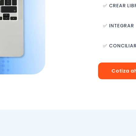
Cotiza ahora
onoce la experiencia de nues
Maximiliano Cereceda
Usar Nubox nos da un respaldo y
Coo
genera confianza en mis clientes.
un 
Nubox se va anticipando a los
usar