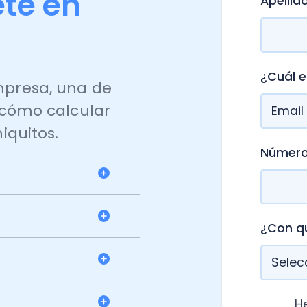
¿Cuál es tu corre
sa, una de
o calcular
tos.
Número de teléf
¿Con qué perfil te
He leído y 
*
privacidad