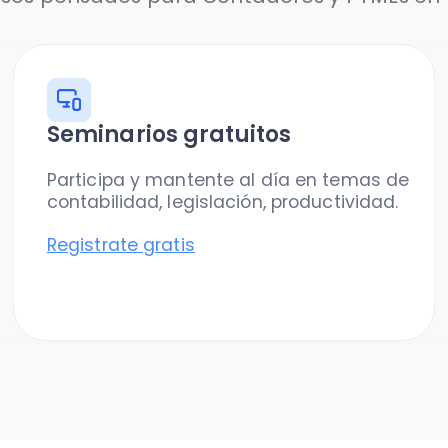
Seminarios gratuitos
Cur
Participa y mantente al día en temas de
Apre
contabilidad, legislación, productividad.
cono
gest
Registrate gratis
Com
SOFTWARE DE CON
La contabi