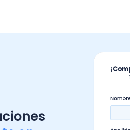
¡Completa el 
forma gr
rem
.
Nombre
*
iones
e en
Apellido
*