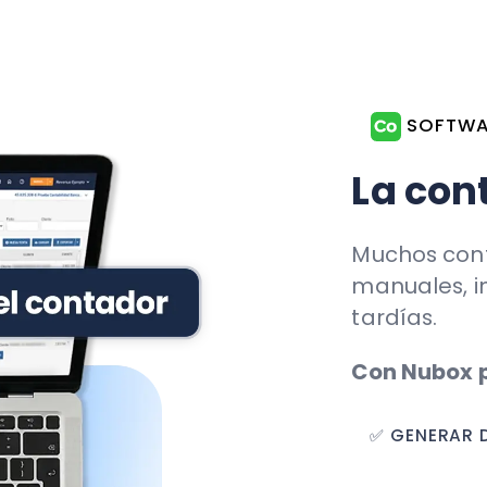
Muchos contadores a
manuales, informació
tardías.
Con Nubox puedes:
✅ GENERAR DDJJ EN M
✅ CREAR LIBROS CONT
✅ INTEGRAR INFORMA
✅ CONCILIAR DESDE L