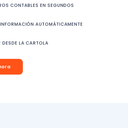
tros clientes
Pablo Braida
rdinamos la capacitación y en
par de horas nos enseñaron a
 el software. En un día ya