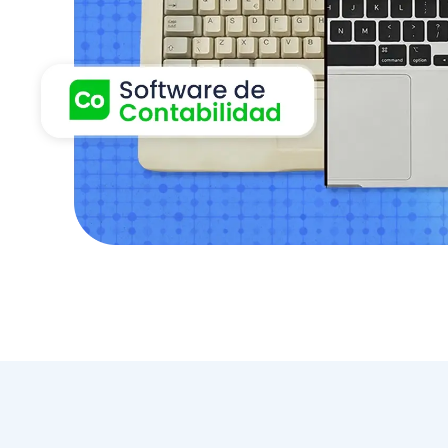
Ellos te lo cuentan:
C
Darwin José Rojas
Trabajé con muchos software
contables pero ninguno me ayudó
como lo hace Nubox. Uno siente un