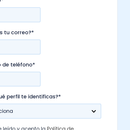
o?
*
ono
*
 identificas?
*
acepto la
Política de
 y cookies
de Nubox.