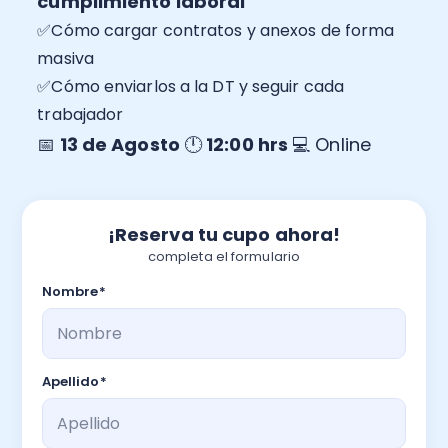
cumplimiento laboral
Recomendador de planes
PYMEs
✅Cómo cargar contratos y anexos de forma
Factura y Administración
masiva
Asiento
Promociones del mes
✅Cómo enviarlos a la DT y seguir cada
Alianzas
Control de asistencia
trabajador
Seminarios
📅
13 de Agosto
🕛
12:00 hrs
💻 Online
Instituciones
Portal de colaboradores
Calculadoras
Casos de éxito
¡Reserva tu cupo ahora!
completa el formulario
Recursos
Nombre
*
Demostraciones
Apellido
*