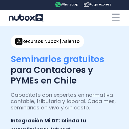
Whatsapp
Pago express
☰
×
Cotiza ahora
Contrata online
Recursos Nubox | Asiento
Ingreso clientes
Seminarios gratuitos
para Contadores y
Tu espacio
PYMEs en Chile
Software
Pago express
Capacítate con expertos en normativa
Soluciones
Ayuda
contable, tributaria y laboral. Cada mes,
Contabilidad
seminarios en vivo y sin costo.
Precios
Contadores
Blog
Integración Mi DT: blinda tu
Remuneraciones
Recursos