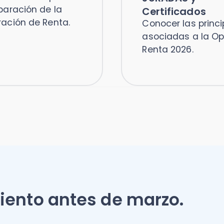
nto antes de marzo.
iones
Visión completa por
 a tu
cliente
ad
Dashboard centralizado
para controlar el estado
izaciones y
contable y laboral de
onectadas
cada pyme.
 con la
contable.