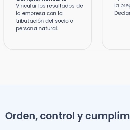
Orden, control y cumplimie
Declaraciones
Remunerac
Juradas validadas
integradas
con respaldo SII
contabilid
Genera DDJJ contables y
Sueldos, cot
laborales alineadas al SII,
DDJJ 1887 c
con mayor seguridad y
directamente
menor riesgo de errores o
información 
rectificatorias.