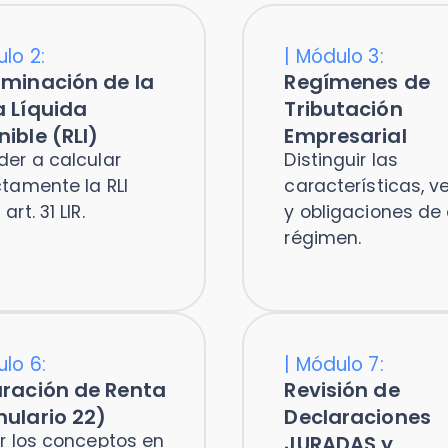
nte la RLI
características, ventajas
1 LIR.
y obligaciones de cada
régimen.
:
|
Módulo 7:
ón de Renta
Revisión de
io 22)
Declaraciones
s conceptos en
JURADAS y
ión de la
Certificados
n de Renta.
Conocer las principales DJ
asociadas a la Operación
Renta 2026.