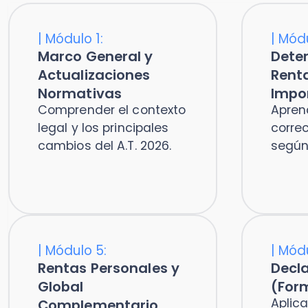
legal y los principales
correctame
cambios del A.T. 2026.
según art. 3
|
Módulo 5:
|
Módulo 6
Rentas Personales y
Declaraci
Global
(Formular
Aplicar lo
Complementario
la preparac
Vincular los resultados de
Declaració
la empresa con la
tributación del socio o
persona natural.