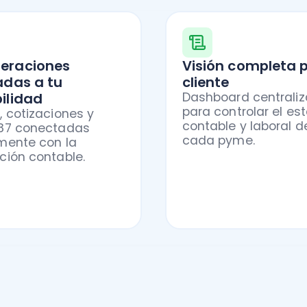
uneraciones
integradas en un
, enfrentas la Operación Renta en Chile con to