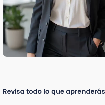
Revisa todo lo que aprenderás en
|
Módulo 1:
|
Módulo 2
Marco General y
Determina
Actualizaciones
Renta Líq
Normativas
Imponible
Comprender el contexto
Aprender a