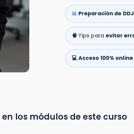
💻
Acceso 100% online
en Asient
 los módulos de este curso
:
|
Módulo 3:
ción de la
Regímenes de
uida
Tributación
 (RLI)
Empresarial
 calcular
Distinguir las