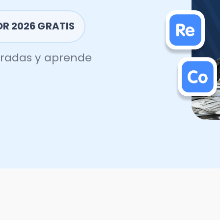
026 GRATIS
das y aprende
🎓 Curso Operació
Incluido al contratar nuest