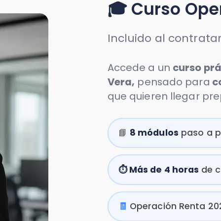
Accede a un
curso práctico de
Vera,
pensado para
contadores
que quieren llegar preparados y
📘
8 módulos
paso a paso
⏱️
Más de 4 horas
de contenido
🧾
Operación Renta 2026
explic
📊
Preparación de DDJJ,
libros 
🧠
Tips para
evitar errores
y rect