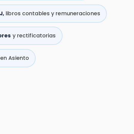
o
|
Módulo 4:
Determinación del
Impuesto de Primera
Categoría y Créditos
Calcular el impuesto de