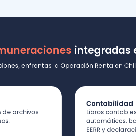
Contabilidad
archivos
Libros contables
automáticos, balances,
EERR y declaraciones
juradas listas con
anticipación.
Cotiza ahora