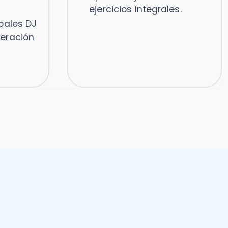
Información trazable
y audit-ready
Todo respaldado,
ordenado y listo ante
fiscalizaciones.