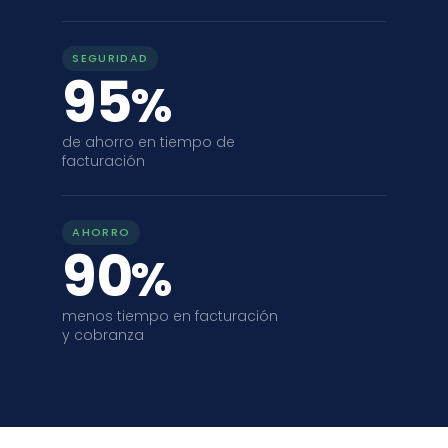
SEGURIDAD
95
%
de ahorro en tiempo de
facturación
AHORRO
90
%
menos tiempo en facturación
y cobranza