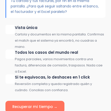
Tu cartola y tus facturas, por fin en la misma
pantalla. ¿Para qué seguir saltando entre el banco,
el facturador y el Excel paralelo?
Vista única
👁️
Cartola y documentos en la misma pantalla. Confirmas
el match que el sistema ya encontró, no cuadras a
mano.
Todos los casos del mundo real
🔄
Pagos parciales, varios movimientos contra una
factura, diferencias de comisión, traspasos. Nada cae
a Excel.
Si te equivocas, lo deshaces en 1 click
↩️
Reversión completa y queda registrado quién y
cuándo. Concilias con confianza.
Recuperar mi tiempo →