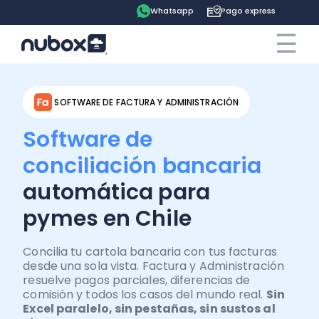
Whatsapp
Pago express
☰
×
Cotiza ahora
Contrata online
SOFTWARE DE FACTURA Y ADMINISTRACIÓN
Ingreso clientes
Software de
conciliación bancaria
Tu espacio
automática para
Software
Pago express
pymes en Chile
Soluciones
Ayuda
Contabilidad
Concilia tu cartola bancaria con tus facturas
desde una sola vista. Factura y Administración
resuelve pagos parciales, diferencias de
Precios
Contadores
Blog
comisión y todos los casos del mundo real.
Sin
Remuneraciones
Excel paralelo, sin pestañas, sin sustos al
Recursos