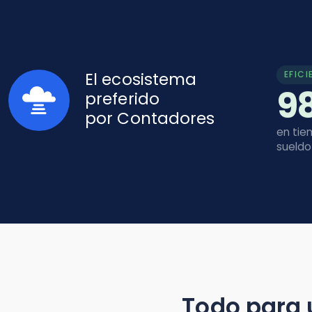
EFICIENCIA
El ecosistema
98
preferido
por Contadores
en tiempo pa
sueldo e imp
Todo para una