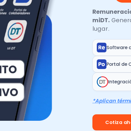
Integración con la D
*Aplican términos y con
Cotiza ahora
¡Completa el formulario y
te