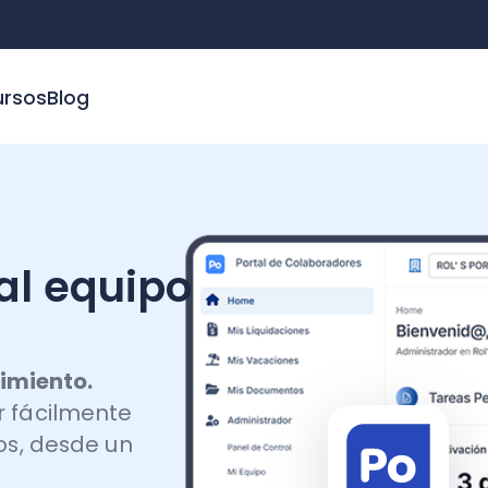
WhatsA
Blog
 equipo
nto.
ilmente
desde un