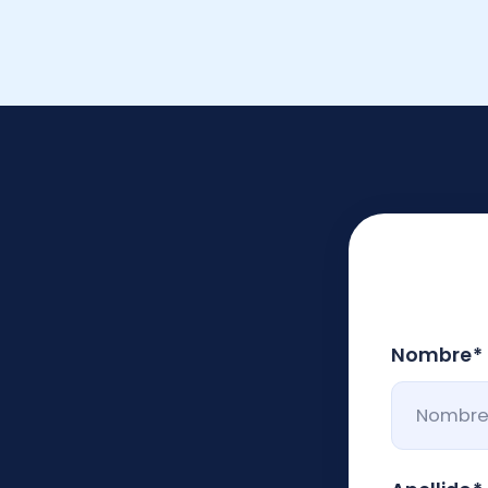
Nombre
*
Apellido
*
Correo Electró
Teléfono móvi