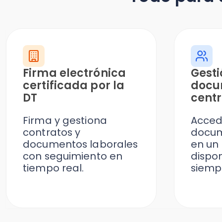
Firma electrónica
Gestión
certificada por la
documen
DT
centrali
Firma y gestiona
Accede a 
contratos y
documento
documentos laborales
en un solo 
con seguimiento en
disponible
tiempo real.
siempre ac
¡Cotiza ahora!