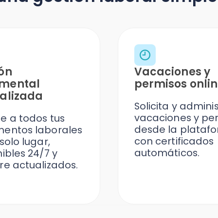
Vacaciones y
tal
permisos online
zada
Solicita y administra
vacaciones y permisos
todos tus
desde la plataforma,
s laborales
con certificados
lugar,
automáticos.
s 24/7 y
tualizados.