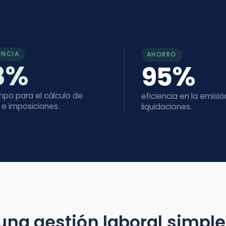
AHORRO
%
%
95
ra el cálculo de
eficiencia en la emisión de
osiciones.
liquidaciones.
 gestión laboral simple y efi