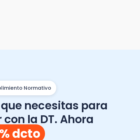
ormativo
necesitas para
la DT. Ahora
to
rtal de Colaboradores +
 envía desde un solo
aciones
es — firma digital