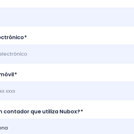
tador que utiliza Nubox?
*
 te identificas?
*
os ayudarte?
*
ma estas interesado?
*
es
Contabilidad