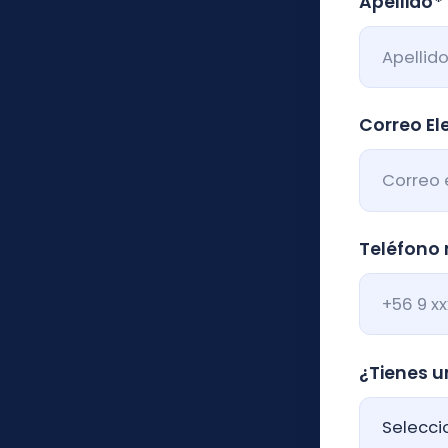
¿Tienes un con
¿Con qué perfil
¿Cómo podem
¿En cuál siste
Remuneracion