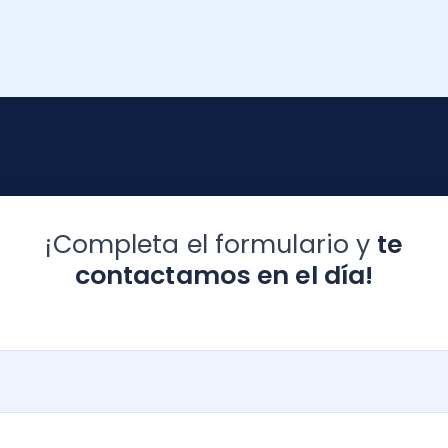
contactamos en el día!
nico
*
l
*