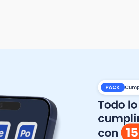
PACK
Cumplimiento N
Todo lo que 
cumplir con 
15% dc
con
Remuneraciones + Po
miDT.
Genera, firma y
lugar.
Software de Remuner
Portal de Colaborador