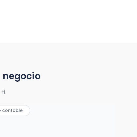
u negocio
ti.
o contable