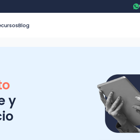
ecursos
Blog
to
e y
io