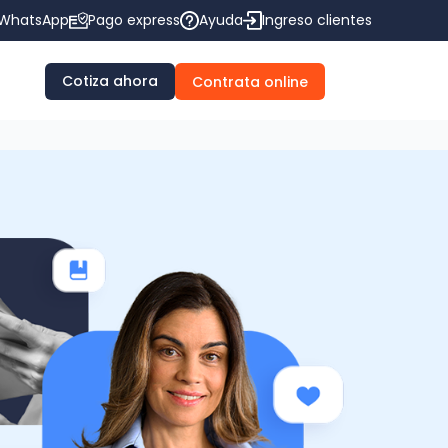
WhatsApp
Pago express
Ayuda
Ingreso clientes
Cotiza ahora
Contrata online