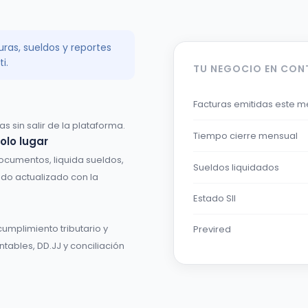
as, sueldos y reportes
i.
TU NEGOCIO EN CON
Facturas emitidas este m
s sin salir de la plataforma.
Tiempo cierre mensual
solo lugar
ocumentos, liquida sueldos,
Sueldos liquidados
odo actualizado con la
Estado SII
cumplimiento tributario y
Previred
tables, DD.JJ y conciliación