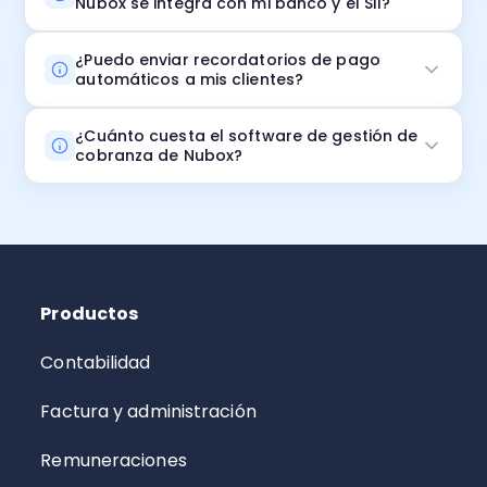
Nubox se integra con mi banco y el SII?
¿Puedo enviar recordatorios de pago
automáticos a mis clientes?
¿Cuánto cuesta el software de gestión de
cobranza de Nubox?
Nubox ofrece planes adaptados al tamaño de tu pyme.
Puedes cotizar directamente en la página y recibir una
propuesta personalizada según el volumen de
facturación y las funcionalidades que necesites.
Productos
Contabilidad
Factura y administración
Remuneraciones