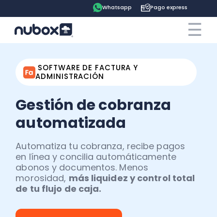
Whatsapp
Pago express
☰
×
Cotiza ahora
Contrata online
SOFTWARE DE FACTURA Y
ADMINISTRACIÓN
Ingreso clientes
Gestión de cobranza
Tu espacio
automatizada
Software
Pago express
Automatiza tu cobranza, recibe pagos
en línea y concilia automáticamente
Soluciones
abonos y documentos. Menos
Ayuda
Contabilidad
morosidad,
más liquidez y control total
de tu flujo de caja.
Precios
Contadores
Blog
Remuneraciones
Recursos