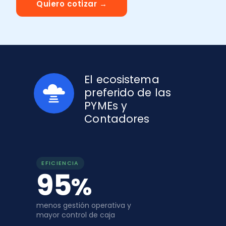
Quiero cotizar →
Recomendador de planes
PYMEs
Factura y Administración
Asiento
Promociones del mes
Alianzas
Control de asistencia
Seminarios
El ecosistema
Instituciones
preferido de las
Portal de colaboradores
Calculadoras
PYMEs y
Casos de éxito
Contadores
Recursos
EFICIENCIA
Demostraciones
95
%
menos gestión operativa y
mayor control de caja