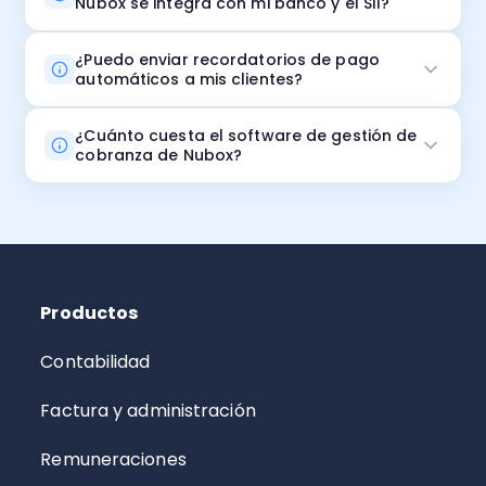
Nubox se integra con mi banco y el SII?
¿Puedo enviar recordatorios de pago
automáticos a mis clientes?
¿Cuánto cuesta el software de gestión de
cobranza de Nubox?
Nubox ofrece planes adaptados al tamaño de tu pyme.
Puedes cotizar directamente en la página y recibir una
propuesta personalizada según el volumen de
facturación y las funcionalidades que necesites.
Productos
Contabilidad
Factura y administración
Remuneraciones