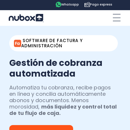
Whatsapp
Pago express
☰
×
Cotiza ahora
Contrata online
SOFTWARE DE FACTURA Y
ADMINISTRACIÓN
Ingreso clientes
Gestión de cobranza
Tu espacio
automatizada
Software
Pago express
Automatiza tu cobranza, recibe pagos
en línea y concilia automáticamente
Soluciones
abonos y documentos. Menos
Ayuda
Contabilidad
morosidad,
más liquidez y control total
de tu flujo de caja.
Precios
Contadores
Blog
Remuneraciones
Recursos