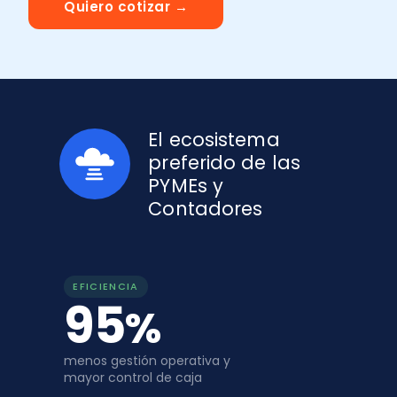
Quiero cotizar →
Recomendador de planes
PYMEs
Factura y Administración
Asiento
Promociones del mes
Alianzas
Control de asistencia
Seminarios
El ecosistema
Instituciones
preferido de las
Portal de colaboradores
Calculadoras
PYMEs y
Casos de éxito
Contadores
Recursos
EFICIENCIA
Demostraciones
95
%
menos gestión operativa y
mayor control de caja