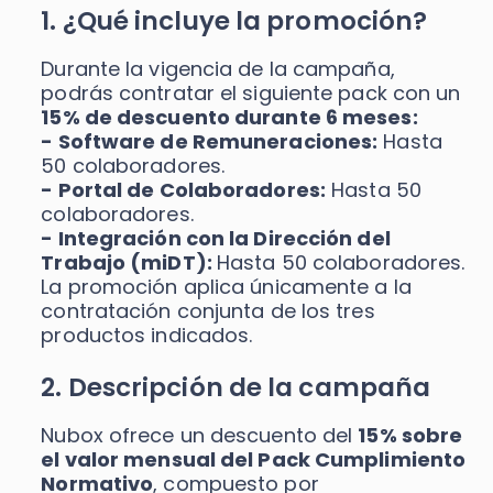
Recomendador de planes
1. ¿Qué incluye la promoción?
PYMEs
Factura y Administración
Asiento
Durante la vigencia de la campaña,
Promociones del mes
podrás contratar el siguiente pack con un
Alianzas
15% de descuento durante 6 meses:
Control de asistencia
- Software de Remuneraciones:
Hasta
Seminarios
50 colaboradores.
Instituciones
- Portal de Colaboradores:
Hasta 50
Portal de colaboradores
colaboradores.
Calculadoras
- Integración con la Dirección del
Casos de éxito
Trabajo (miDT):
Hasta 50 colaboradores.
La promoción aplica únicamente a la
Recursos
contratación conjunta de los tres
productos indicados.
Demostraciones
2. Descripción de la campaña
Nubox ofrece un descuento del
15% sobre
el valor mensual del Pack Cumplimiento
Normativo
, compuesto por