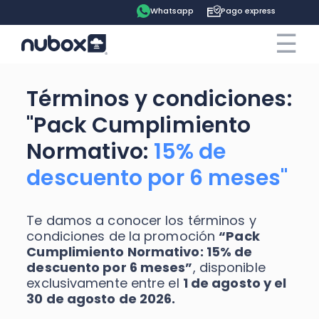
Whatsapp
Pago express
☰
×
Cotiza ahora
Contrata online
Términos y condiciones:
"Pack Cumplimiento
Ingreso clientes
Normativo:
15% de
Tu espacio
descuento por 6 meses"
Software
Pago express
Te damos a conocer los términos y
condiciones de la promoción
“Pack
Soluciones
Ayuda
Cumplimiento Normativo: 15% de
Contabilidad
descuento por 6 meses”
, disponible
Precios
exclusivamente entre el
1 de agosto y el
Contadores
Blog
30 de agosto de 2026.
Remuneraciones
Recursos