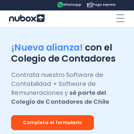
Whatsapp
Pago express
☰
×
Cotiza ahora
Contrata online
¡Nueva alianza!
con el
Ingreso clientes
Colegio de Contadores
Tu espacio
Contrata nuestro Software de
Contabilidad + Software de
Software
Pago express
Remuneraciones y
sé parte del
Colegio de Contadores de Chile
Soluciones
Ayuda
Contabilidad
Precios
Contadores
Blog
Completa el formulario
Remuneraciones
Recursos