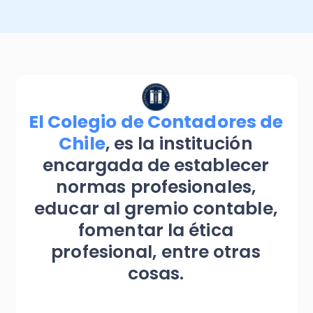
Recomendador de planes
PYMEs
Factura y Administración
Asiento
Promociones del mes
Alianzas
Control de asistencia
Seminarios
Instituciones
El Colegio de Contadores de
Portal de colaboradores
Calculadoras
Chile
, es la institución
Casos de éxito
encargada de establecer
normas profesionales,
Recursos
educar al gremio contable,
fomentar la ética
Demostraciones
profesional, entre otras
cosas.