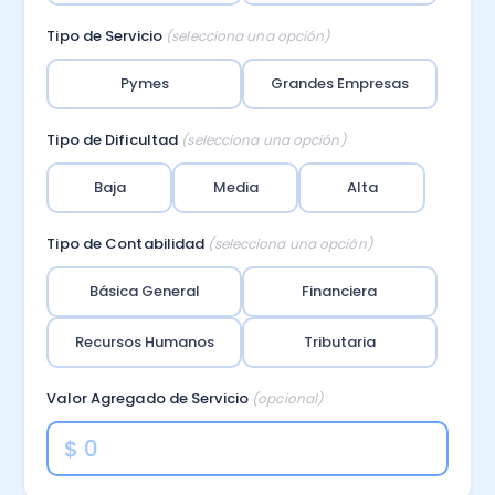
Recomendador de planes
PYMEs
Tipo de Servicio
(selecciona una opción)
Factura y Administración
Asiento
Pymes
Grandes Empresas
Promociones del mes
Alianzas
Control de asistencia
Tipo de Dificultad
(selecciona una opción)
Seminarios
Instituciones
Baja
Media
Alta
Portal de colaboradores
Calculadoras
Casos de éxito
Tipo de Contabilidad
(selecciona una opción)
Básica General
Financiera
Recursos
Recursos Humanos
Tributaria
Demostraciones
Valor Agregado de Servicio
(opcional)