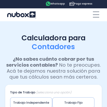
Whatsapp
Pago express
☰
×
Cotiza ahora
Contrata online
Calculadora para
Ingreso clientes
Contadores
Tu espacio
¿No sabes cuánto cobrar por tus
servicios contables?
No te preocupes.
Software
Acá te dejamos nuestra solución para
Pago express
que tus cálculos sean más certeros.
Soluciones
Ayuda
Contabilidad
Tipo de Trabajo
(selecciona una opción)
Precios
Contadores
Blog
Remuneraciones
Trabajo Independiente
Trabajo Fijo
Recursos