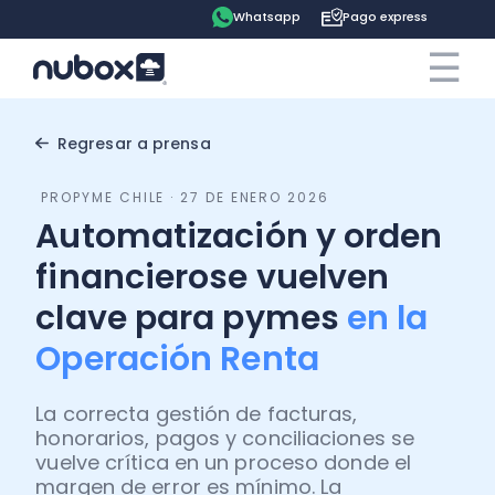
Whatsapp
Pago express
☰
×
Cotiza ahora
Contrata online
Regresar a prensa
PROPYME CHILE · 27 DE ENERO 2026
Ingreso clientes
Automatización y orden
Tu espacio
financierose vuelven
clave para pymes
en la
Software
Pago express
Operación Renta
Soluciones
Ayuda
Contabilidad
La correcta gestión de facturas,
Precios
honorarios, pagos y conciliaciones se
Contadores
Blog
vuelve crítica en un proceso donde el
Remuneraciones
margen de error es mínimo. La
Recursos