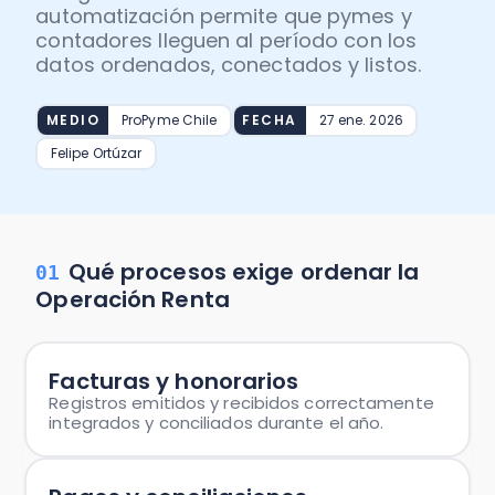
Recomendador de planes
automatización permite que pymes y
PYMEs
contadores lleguen al período con los
Factura y Administración
datos ordenados, conectados y listos.
Asiento
Promociones del mes
Alianzas
MEDIO
ProPyme Chile
FECHA
27 ene. 2026
Control de asistencia
Seminarios
Felipe Ortúzar
Instituciones
Portal de colaboradores
Calculadoras
Casos de éxito
Qué procesos exige ordenar la
01
Recursos
Operación Renta
Demostraciones
Facturas y honorarios
Registros emitidos y recibidos correctamente
integrados y conciliados durante el año.