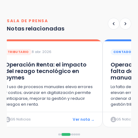
SALA DE PRENSA
Notas relacionadas
8 abr. 2026
TRIBUTARIO
CONTADORES
Operación Renta: el impacto
Operación
del rezago tecnológico en
falta de 
pymes
manuale
El uso de procesos manuales eleva errores
La falta de v
y costos; avanzar en digitalización permite
elevan errores
anticiparse, mejorar la gestión y reducir
ordenar datos
riesgos en renta.
gestión tribut
Ver nota →
G5 Noticias
G5 Noticias