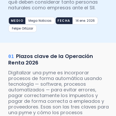
qué deben considerar tanto personas
Recomendador de planes
PYMEs
naturales como empresas ante el SII.
Factura y Administración
Asiento
Promociones del mes
MEDIO
Mega Noticias
FECHA
14 ene. 2026
Alianzas
Control de asistencia
Felipe Ortúzar
Seminarios
Instituciones
Portal de colaboradores
Calculadoras
Plazos clave de la Operación
01
Casos de éxito
Renta 2026
Recursos
Digitalizar una pyme es incorporar
procesos de forma automática usando
tecnología — software, procesos
Demostraciones
automatizados — para evitar errores,
pagar correctamente los impuestos y
pagar de forma correcta a empleados y
proveedores. Esas son las tres claves para
una pyme y cómo los procesos