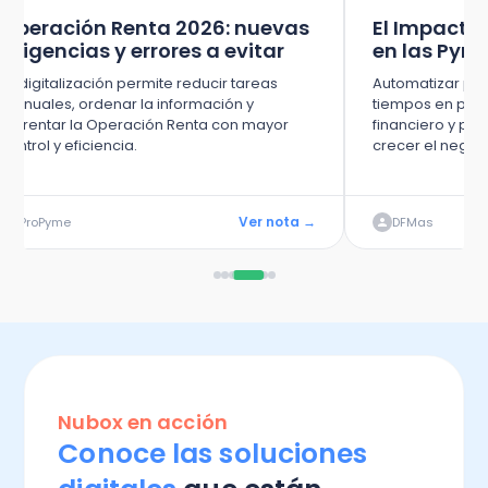
Operación Renta 2026: nuevas
El Impacto
exigencias y errores a evitar
en las Pym
La digitalización permite reducir tareas
Automatizar pro
manuales, ordenar la información y
tiempos en pyme
enfrentar la Operación Renta con mayor
financiero y pe
control y eficiencia.
crecer el negoc
Ver nota →
ProPyme
DFMas
Nubox en acción
Conoce las soluciones