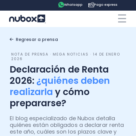
Whatsapp
Pago express
☰
×
Cotiza ahora
Contrata online
Regresar a prensa
NOTA DE PRENSA · MEGA NOTICIAS · 14 DE ENERO
Ingreso clientes
2026
Declaración de Renta
Tu espacio
2026:
¿quiénes deben
Software
realizarla
y cómo
Pago express
prepararse?
Soluciones
Ayuda
Contabilidad
El blog especializado de Nubox detalla
Precios
Contadores
Blog
quiénes están obligados a declarar renta
Remuneraciones
este año, cuáles son los plazos clave y
Recursos