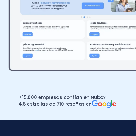
Recomendador de planes
PYMEs
Factura y Administración
Asiento
Promociones del mes
Alianzas
Control de asistencia
Seminarios
Instituciones
Portal de colaboradores
Calculadoras
Casos de éxito
Recursos
+15.000 empresas confían en Nubox
Demostraciones
4,6 estrellas de 710 reseñas en