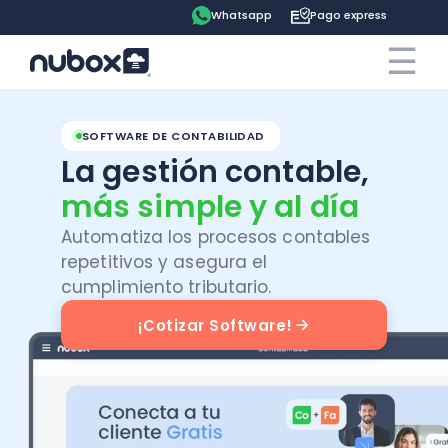
Whatsapp
Pago express
☰
×
Cotiza ahora
Contrata online
SOFTWARE DE CONTABILIDAD
La gestión contable,
Ingreso clientes
más simple y al día
Automatiza los procesos contables
Tu espacio
repetitivos y asegura el
cumplimiento tributario.
Software
Pago express
¡Cotizar Software!
Soluciones
Ayuda
Contabilidad
Precios
Contadores
Blog
Remuneraciones
Recursos