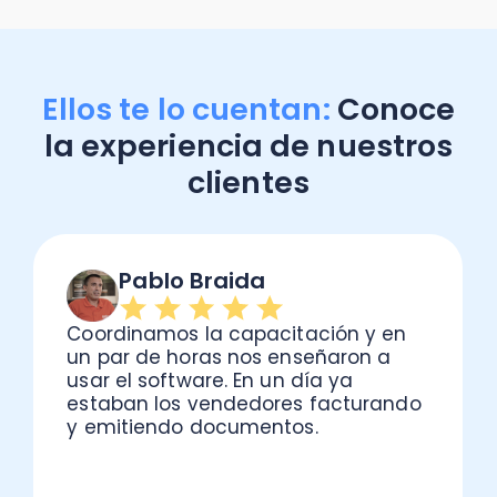
Ellos te lo cuentan:
Conoce
la experiencia de nuestros
clientes
Pablo Braida
D
oordinamos la capacitación y en
Trabaj
n par de horas nos enseñaron a
contab
sar el software. En un día ya
como l
staban los vendedores facturando
respal
 emitiendo documentos.
atento